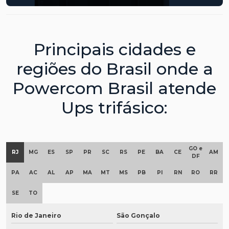
Principais cidades e
regiões do Brasil onde a
Powercom Brasil atende
Ups trifásico:
GO e
RJ
MG
ES
SP
PR
SC
RS
PE
BA
CE
AM
DF
PA
AC
AL
AP
MA
MT
MS
PB
PI
RN
RO
RR
SE
TO
Rio de Janeiro
São Gonçalo