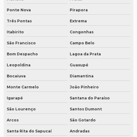
Ponte Nova
Pirapora
Três Pontas
Extrema
Itabirito
Congonhas
São Francisco
Campo Belo
Bom Despacho
Lagoa da Prata
Leopoldina
Guaxupé
Bocaiuva
Diamantina
Monte Carmelo
João Pinheiro
Igarapé
Santana do Paraíso
São Lourenço
Santos Dumont
Arcos
São Gotardo
Santa Rita do Sapucaí
Andradas