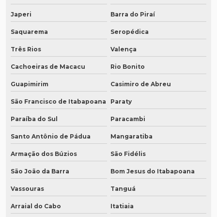
Japeri
Barra do Piraí
Saquarema
Seropédica
Três Rios
Valença
Cachoeiras de Macacu
Rio Bonito
Guapimirim
Casimiro de Abreu
São Francisco de Itabapoana
Paraty
Paraíba do Sul
Paracambi
Santo Antônio de Pádua
Mangaratiba
Armação dos Búzios
São Fidélis
São João da Barra
Bom Jesus do Itabapoana
Vassouras
Tanguá
Arraial do Cabo
Itatiaia