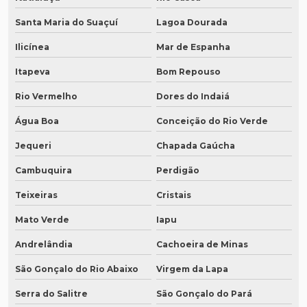
Santa Maria do Suaçuí
Lagoa Dourada
Ilicínea
Mar de Espanha
Itapeva
Bom Repouso
Rio Vermelho
Dores do Indaiá
Água Boa
Conceição do Rio Verde
Jequeri
Chapada Gaúcha
Cambuquira
Perdigão
Teixeiras
Cristais
Mato Verde
Iapu
Andrelândia
Cachoeira de Minas
São Gonçalo do Rio Abaixo
Virgem da Lapa
Serra do Salitre
São Gonçalo do Pará