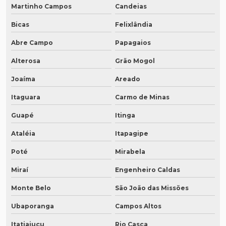
Martinho Campos
Candeias
Bicas
Felixlândia
Abre Campo
Papagaios
Alterosa
Grão Mogol
Joaíma
Areado
Itaguara
Carmo de Minas
Guapé
Itinga
Ataléia
Itapagipe
Poté
Mirabela
Miraí
Engenheiro Caldas
Monte Belo
São João das Missões
Ubaporanga
Campos Altos
Itatiaiuçu
Rio Casca