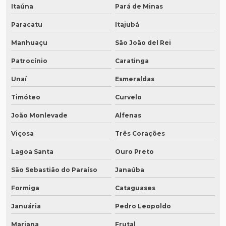
Itaúna
Pará de Minas
Paracatu
Itajubá
Manhuaçu
São João del Rei
Patrocínio
Caratinga
Unaí
Esmeraldas
Timóteo
Curvelo
João Monlevade
Alfenas
Viçosa
Três Corações
Lagoa Santa
Ouro Preto
São Sebastião do Paraíso
Janaúba
Formiga
Cataguases
Januária
Pedro Leopoldo
Mariana
Frutal