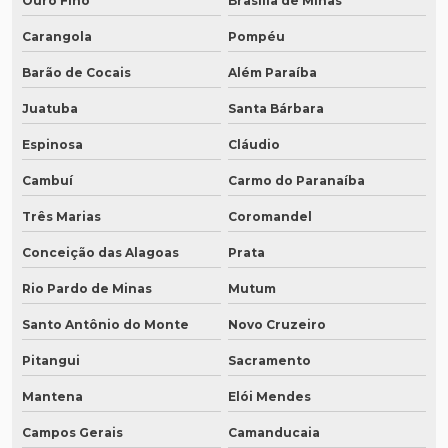
Ouro Fino
Brasília de Minas
Carangola
Pompéu
Barão de Cocais
Além Paraíba
Juatuba
Santa Bárbara
Espinosa
Cláudio
Cambuí
Carmo do Paranaíba
Três Marias
Coromandel
Conceição das Alagoas
Prata
Rio Pardo de Minas
Mutum
Santo Antônio do Monte
Novo Cruzeiro
Pitangui
Sacramento
Mantena
Elói Mendes
Campos Gerais
Camanducaia