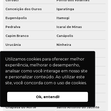
Coroaci
Ponto dos Volantes
Conceição dos Ouros
Igaratinga
Eugenópolis
Itamogi
Pedralva
Icaraí de Minas
Capim Branco
Canápolis
Urucânia
Ninheira
Porto Firme
Delta
Utilizamos cookies para oferecer melhor
Santa Maria de Itabira
Itaipé
experiência, melhorar o desempenho,
analisar como você interage em nosso site
Pedras de Maria da Cruz
Fervedouro
e personalizar conteúdo. Ao utilizar este
Senhora dos Remédios
Capitólio
site, você concorda com o uso de cookies.
Cristina
Mercês
Ok, entendi!
Conceição da Aparecida
Itabirinha
Chapada do Norte
Santo Antônio do Jacinto