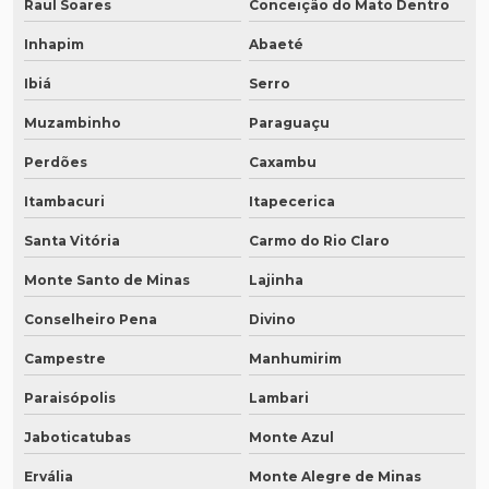
Raul Soares
Conceição do Mato Dentro
Inhapim
Abaeté
Ibiá
Serro
Muzambinho
Paraguaçu
Perdões
Caxambu
Itambacuri
Itapecerica
Santa Vitória
Carmo do Rio Claro
Monte Santo de Minas
Lajinha
Conselheiro Pena
Divino
Campestre
Manhumirim
Paraisópolis
Lambari
Jaboticatubas
Monte Azul
Ervália
Monte Alegre de Minas