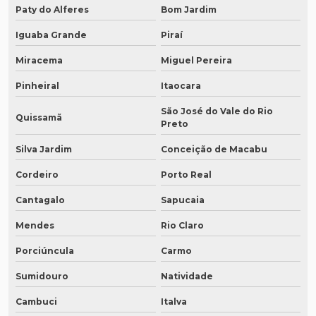
Paty do Alferes
Bom Jardim
Iguaba Grande
Piraí
Miracema
Miguel Pereira
Pinheiral
Itaocara
São José do Vale do Rio
Quissamã
Preto
Silva Jardim
Conceição de Macabu
Cordeiro
Porto Real
Cantagalo
Sapucaia
Mendes
Rio Claro
Porciúncula
Carmo
Sumidouro
Natividade
Cambuci
Italva