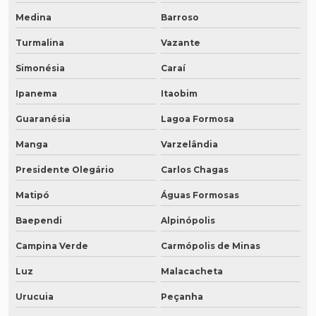
Medina
Barroso
Turmalina
Vazante
Simonésia
Caraí
Ipanema
Itaobim
Guaranésia
Lagoa Formosa
Manga
Varzelândia
Presidente Olegário
Carlos Chagas
Matipó
Águas Formosas
Baependi
Alpinópolis
Campina Verde
Carmópolis de Minas
Luz
Malacacheta
Urucuia
Peçanha