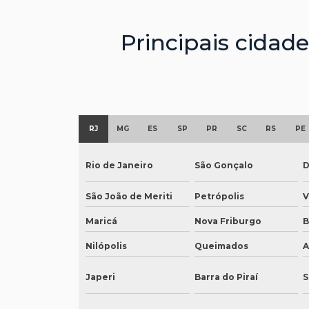
Principais cidad
RJ
MG
ES
SP
PR
SC
RS
PE
Rio de Janeiro
São Gonçalo
D
São João de Meriti
Petrópolis
V
Maricá
Nova Friburgo
B
Nilópolis
Queimados
A
Japeri
Barra do Piraí
S