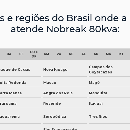
es e regiões do Brasil onde 
atende Nobreak 80kva:
GO e
BA
CE
AM
PA
AC
AL
AP
MA
MT
DF
Campos dos
uque de Caxias
Nova Iguaçu
Goytacazes
olta Redonda
Macaé
Magé
arra Mansa
Angra dos Reis
Mesquita
raruama
Resende
Itaguaí
aquarema
Seropédica
Três Rios
São Francisco de