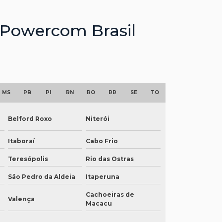
a Powercom Brasil
MS
PB
PI
RN
RO
RR
SE
TO
Belford Roxo
Niterói
Itaboraí
Cabo Frio
Teresópolis
Rio das Ostras
São Pedro da Aldeia
Itaperuna
Cachoeiras de
Valença
Macacu