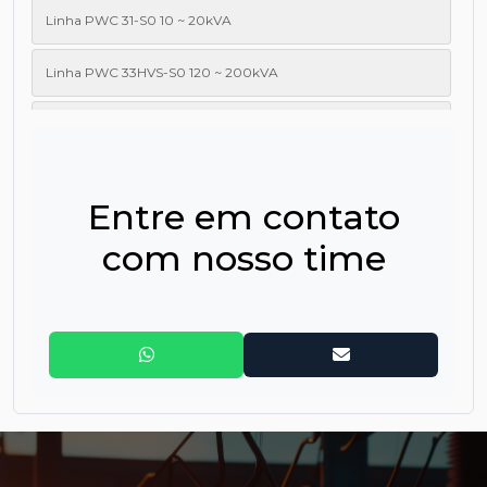
Linha PWC 31-S0 10 ~ 20kVA
Linha PWC 33HVS-S0 120 ~ 200kVA
Linha PWC 33LVS-S0 10 ~ 50kVA
Linha PWC PT11 1 ~ 3kVA
Entre em contato
Linha PWC PT11 6 ~ 10kVA
com nosso time
Linha PWC PT11 RT 1 ~ 3kVA
Linha PWC PT11 RT 6 ~ 10kVA