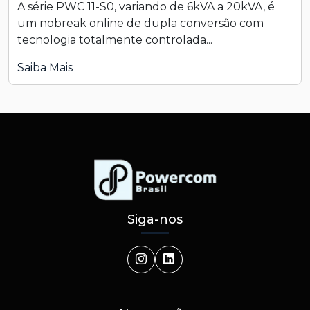
A série PWC 11-S0, variando de 6kVA a 20kVA, é
um nobreak online de dupla conversão com
tecnologia totalmente controlada...
Saiba Mais
Siga-nos