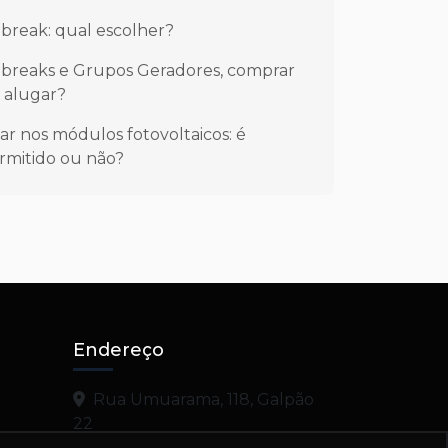
break: qual escolher?
breaks e Grupos Geradores, comprar
 alugar?
sar nos módulos fotovoltaicos: é
rmitido ou não?
Endereço
Rua Umuarama, 118, Galpão
22
Emiliano Perneta, Pinhais - PR