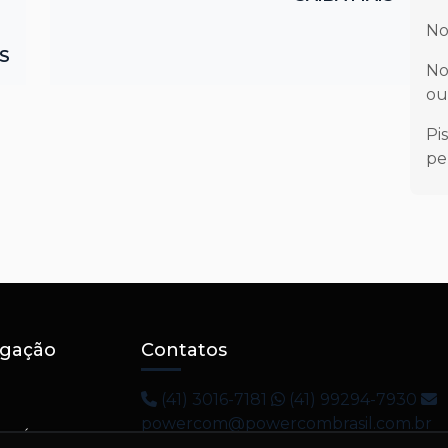
No
IS
No
ou
Pi
pe
gação
Contatos
(41) 3016-7181
(41) 99294-7930
powercom@powercombrasil.com.br
E NÓS