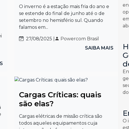
en
O inverno é a estação mais fria do ano e
op
se estende do final de junho até o de
em
setembro no hemisfério sul. Quando
ab
falamos em...
i
27/08/2025 |
Powercom Brasil
H
SAIBA MAIS
G
d
IS
En
ge
se
do.
Cargas Críticas: quais
são elas?
á
E
e
Cargas elétricas de missão crítica são
O 
todos aqueles equipamentos cuja
es