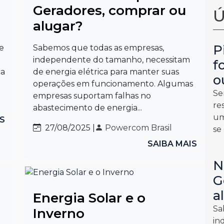
Geradores, comprar ou
Ú
alugar?
P
e
Sabemos que todas as empresas,
independente do tamanho, necessitam
f
ca
de energia elétrica para manter suas
o
operações em funcionamento. Algumas
Se
empresas suportam falhas no
re
abastecimento de energia...
um
IS
27/08/2025 |
Powercom Brasil
se
SAIBA MAIS
N
G
a
Energia Solar e o
Sa
Inverno
in