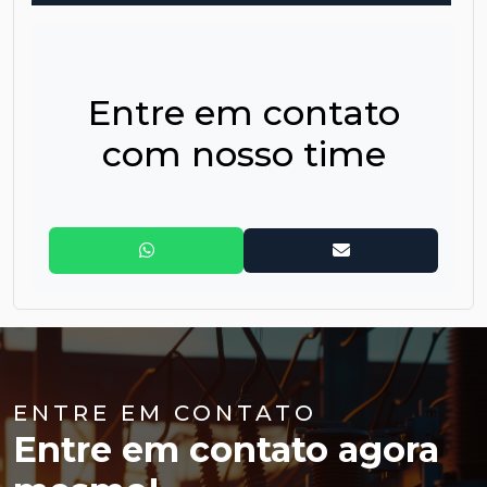
Linha PWC 33LVS-S0 10 ~ 50kVA
Linha PWC PT11 1 ~ 3kVA
Entre em contato
Linha PWC PT11 6 ~ 10kVA
com nosso time
Linha PWC PT11 RT 1 ~ 3kVA
Linha PWC PT11 RT 6 ~ 10kVA
ENTRE EM CONTATO
Entre em contato agora