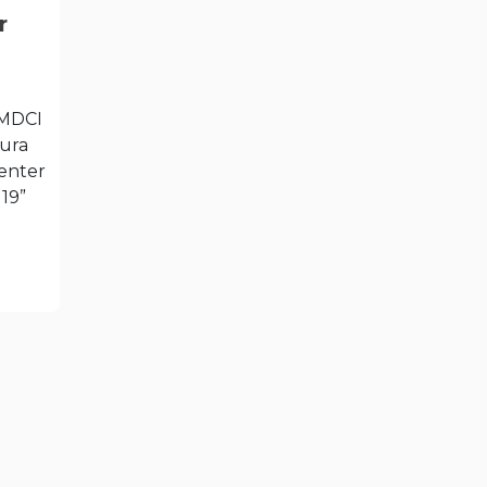
r
 MDCI
tura
enter
19”