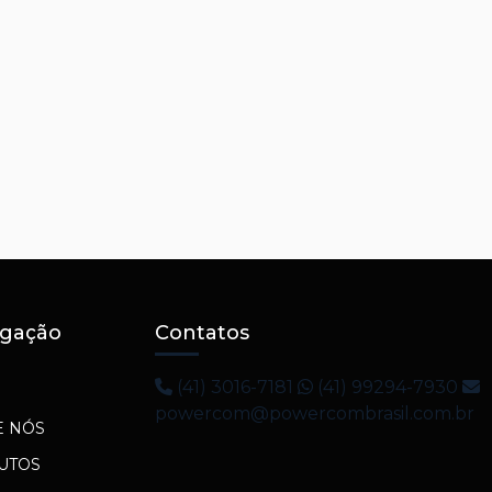
gação
Contatos
(41) 3016-7181
(41) 99294-7930
powercom@powercombrasil.com.br
E NÓS
UTOS