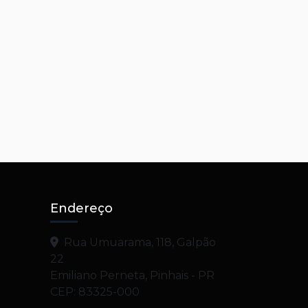
Endereço
Rua Umuarama, 118, Galpão
22
Emiliano Perneta, Pinhais - PR
CEP: 83325-000