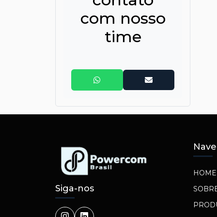
com nosso
time
Nave
HOME
Siga-nos
SOBR
PROD