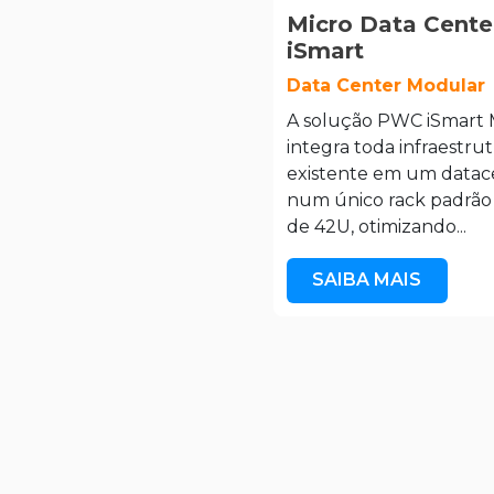
Micro Data Cente
iSmart
Data Center Modular
A solução PWC iSmart
integra toda infraestru
existente em um datac
num único rack padrão 
de 42U, otimizando...
SAIBA MAIS